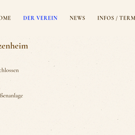
OME
DER VEREIN
NEWS
INFOS / TER
tzenheim
hlossen
e
ußenanlage