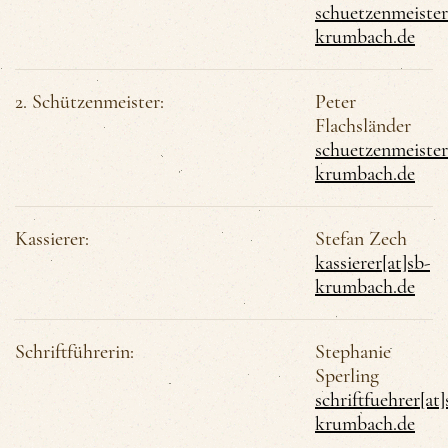
schuetzenmeister
krumbach.de
2. Schützenmeister:
Peter
Flachsländer
schuetzenmeister
krumbach.de
Kassierer:
Stefan Zech
kassierer[at]sb-
krumbach.de
Schriftführerin:
Stephanie
Sperling
schriftfuehrer[at]
krumbach.de