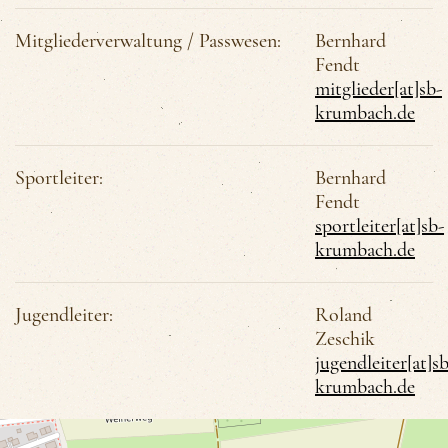
Mitgliederverwaltung / Passwesen:
Bernhard
Fendt
mitglieder[at]sb-
krumbach.de
Sportleiter:
Bernhard
Fendt
sportleiter[at]sb-
krumbach.de
Jugendleiter:
Roland
Zeschik
jugendleiter[at]sb
krumbach.de