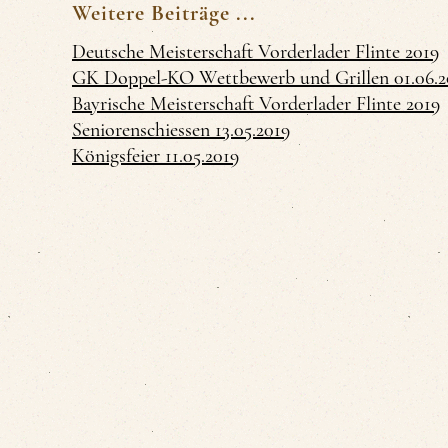
Weitere Beiträge ...
Deutsche Meisterschaft Vorderlader Flinte 2019
GK Doppel-KO Wettbewerb und Grillen 01.06.2
Bayrische Meisterschaft Vorderlader Flinte 2019
Seniorenschiessen 13.05.2019
Königsfeier 11.05.2019